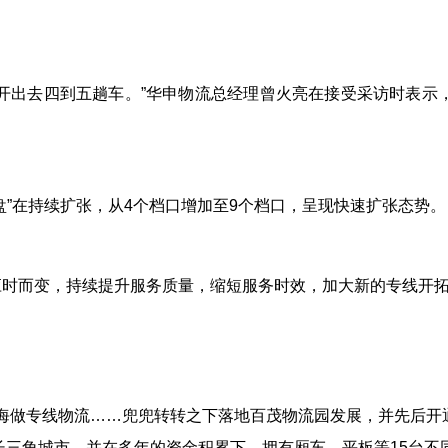
开出去四到五趟车。
”华申物流总经理
曾火亮在接受采访时表示
盘”在持续扩张，从
4
个档口增加至
9
个档口，呈现快速扩张态势。
应时而变，持续提升服务质量，缩短服务时效，加大新的专线开
海做专线物流……兜兜转转之下落地百茂物流园发展，并先后开
长三角城市，并在多年的资金积累下，拥有厢车、平板等
15
台不