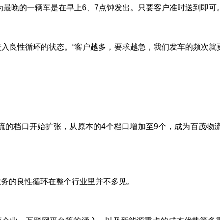
为最晚的一辆车是在早上
6
、
7
点钟发出。只要客户准时送到即可
进入良性循环的状态。
“客户越多，要求越急，我们发车的频次就
流的档口开始扩张，从原本的
4
个档口增加至
9
个，成为百茂物
业务的良性循环在整个行业里并不多见。