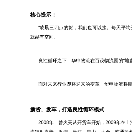
核心提示：
“凌晨三四点的货，我们也可以接。
每天平均
就越有空间。
良性循环之下，华申物流在百茂物流园的
“地
面对未来行业即将迎来的变革，华申物流将
揽货、发车，打造良性循环模式
2008
年，曾火亮从开货车开始，
2009
年在上
流辐射嘉善、平湖、吴江、昆山、太仓、南通等