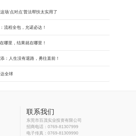
这场‘点对点’普法帮扶太实用了
宁：流程全包，允诺必达！
心在哪里，结果就在哪里！
县添：人生没有退路，勇往直前！
畅达全球
联系我们
东莞市百茂实业投资有限公司
招商电话：0769-81307999
电子传真：0769-81309990