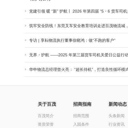
党建引领 暖 “新” 护航丨 2026 年第四届 “5・6 货
筑牢安全防线！东莞叉车安全教育培训走进百茂物流城，守
专访 | 享耘物流执行董事徐晓鸿：做“不跑的客户”
无界・护航 ——2025 年第三届货车司机关爱日公益
华申物流总经理曾火亮： “超长待机”，打造良性循环模
关于百茂
招商指南
新闻动态
百茂简介
招商范围
头条新闻
资质荣誉
入园条件
行业资讯