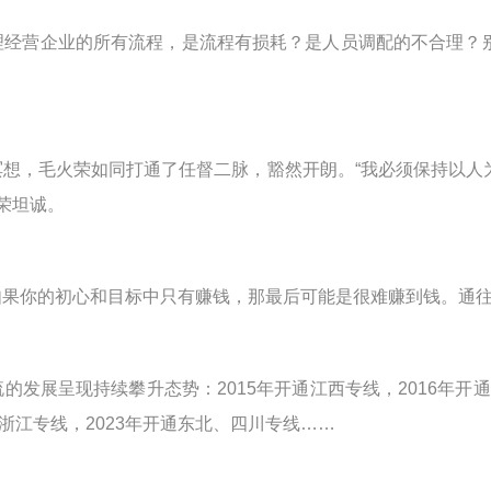
理经营企业的所有流程，是流程有损耗？是人员调配的不合理？
冥想，毛火荣如同打通了任督二脉，豁然开朗。
“我必须保持以
荣坦诚。
如果你的初心和目标中只有赚钱，那最后可能是很难赚到钱。通
流的发展呈现持续攀升态势：
2015
年开通江西专线，
2016
年开通
浙江专线，
2023
年开通东北、四川专线……