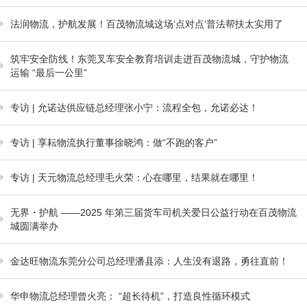
法润物流，护航发展！百茂物流城这场‘点对点’普法帮扶太实用了
筑牢安全防线！东莞叉车安全教育培训走进百茂物流城，守护物流
运输 “最后一公里”
专访 | 允诺达供应链总经理张小宁：流程全包，允诺必达！
专访 | 享耘物流执行董事徐晓鸿：做“不跑的客户”
专访 | 天元物流总经理毛火荣：心在哪里，结果就在哪里！
无界・护航 ——2025 年第三届货车司机关爱日公益行动在百茂物流
城圆满举办
金达旺物流东莞分公司总经理潘县添：人生没有退路，勇往直前！
华申物流总经理曾火亮： “超长待机”，打造良性循环模式