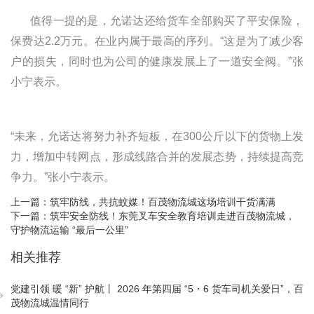
值得一提的是，允诺达还给货车全部购买了平安保险，
保费达
2.2
万元。在业内属于最高的序列。“这是为了减少客
户的损失，同时也为公司的健康发展上了一道安全阀。”张
小宁表示。
“
未来，允诺达将努力补齐短板，在
300
公斤以下的货物上发
力，增加中转网点，形成线路合并的发展态势，持续提高竞
争力。
”张小宁表示。
上一篇：
筑牢防线，共抗蚊媒！百茂物流城这场培训干货满满
下一篇：
筑牢安全防线！东莞叉车安全教育培训走进百茂物流城，
守护物流运输 “最后一公里”
相关推荐
党建引领 暖 “新” 护航丨 2026 年第四届 “5・6 货车司机关爱日”，百
茂物流城温情同行