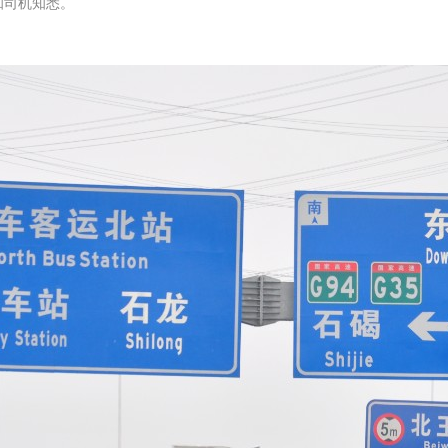
知司机知悉。