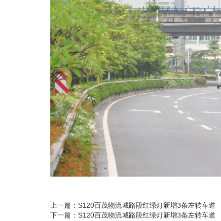
上一篇：
S120百茂物流城路段红绿灯新增3条左转车道
下一篇：
S120百茂物流城路段红绿灯新增3条左转车道