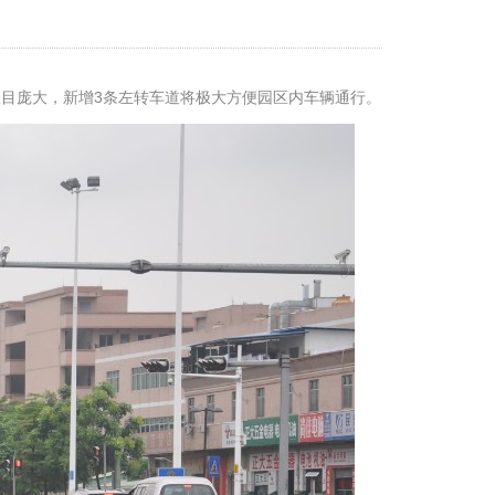
数目庞大，新增3条左转车道将极大方便园区内车辆通行。