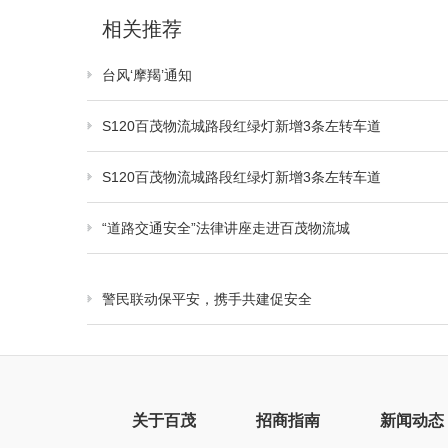
相关推荐
台风‘摩羯’通知
S120百茂物流城路段红绿灯新增3条左转车道
S120百茂物流城路段红绿灯新增3条左转车道
“道路交通安全”法律讲座走进百茂物流城
警民联动保平安，携手共建促安全
关于百茂
招商指南
新闻动态